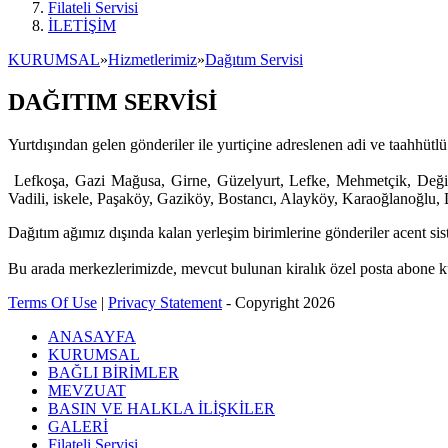
Filateli Servisi
İLETİŞİM
KURUMSAL
»
Hizmetlerimiz
»
Dağıtım Servisi
DAĞITIM SERVİSİ
Yurtdışından gelen gönderiler ile yurtiçine adreslenen adi ve taahhütlü 
Lefkoşa, Gazi Mağusa, Girne, Güzelyurt, Lefke, Mehmetçik, Değir
Vadili, iskele, Paşaköy, Gaziköy, Bostancı, Alayköy, Karaoğlanoğlu, 
Dağıtım ağımız dışında kalan yerleşim birimlerine gönderiler acent siste
Bu arada merkezlerimizde, mevcut bulunan kiralık özel posta abone kutu
Terms Of Use
|
Privacy Statement
-
Copyright 2026
ANASAYFA
KURUMSAL
BAĞLI BİRİMLER
MEVZUAT
BASIN VE HALKLA İLİŞKİLER
GALERİ
Filateli Servisi