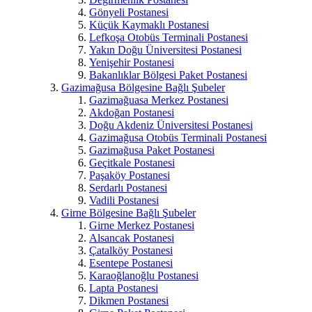
Gönyeli Postanesi
Küçük Kaymaklı Postanesi
Lefkoşa Otobüs Terminali Postanesi
Yakın Doğu Üniversitesi Postanesi
Yenişehir Postanesi
Bakanlıklar Bölgesi Paket Postanesi
Gazimağusa Bölgesine Bağlı Şubeler
Gazimağuasa Merkez Postanesi
Akdoğan Postanesi
Doğu Akdeniz Üniversitesi Postanesi
Gazimağusa Otobüs Terminali Postanesi
Gazimağusa Paket Postanesi
Geçitkale Postanesi
Paşaköy Postanesi
Serdarlı Postanesi
Vadili Postanesi
Girne Bölgesine Bağlı Şubeler
Girne Merkez Postanesi
Alsancak Postanesi
Çatalköy Postanesi
Esentepe Postanesi
Karaoğlanoğlu Postanesi
Lapta Postanesi
Dikmen Postanesi