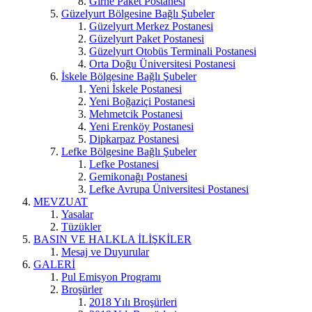
Girne Paket Postanesi
Güzelyurt Bölgesine Bağlı Şubeler
Güzelyurt Merkez Postanesi
Güzelyurt Paket Postanesi
Güzelyurt Otobüs Terminali Postanesi
Orta Doğu Üniversitesi Postanesi
İskele Bölgesine Bağlı Şubeler
Yeni İskele Postanesi
Yeni Boğaziçi Postanesi
Mehmetcik Postanesi
Yeni Erenköy Postanesi
Dipkarpaz Postanesi
Lefke Bölgesine Bağlı Şubeler
Lefke Postanesi
Gemikonağı Postanesi
Lefke Avrupa Üniversitesi Postanesi
MEVZUAT
Yasalar
Tüzükler
BASIN VE HALKLA İLİŞKİLER
Mesaj ve Duyurular
GALERİ
Pul Emisyon Programı
Broşürler
2018 Yılı Broşürleri