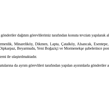
gönderiler dağıtım görevlilerimiz tarafından konuta tevziatı yapılarak al
menlik, Minareliköy, Dikmen, Lapta, Çatalköy, Alsancak, Esentepe, 
Dipkarpaz, Beyarmudu, Yeni Boğaziçi ve Mormenekşe şubelerince posta g
mi ile ulaştırılmaktadır.
larına da ayrım görevlileri tarafından yapılan ayırımlarla gönderiler al