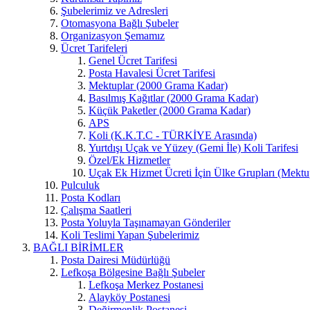
Şubelerimiz ve Adresleri
Otomasyona Bağlı Şubeler
Organizasyon Şemamız
Ücret Tarifeleri
Genel Ücret Tarifesi
Posta Havalesi Ücret Tarifesi
Mektuplar (2000 Grama Kadar)
Basılmış Kağıtlar (2000 Grama Kadar)
Küçük Paketler (2000 Grama Kadar)
APS
Koli (K.K.T.C - TÜRKİYE Arasında)
Yurtdışı Uçak ve Yüzey (Gemi İle) Koli Tarifesi
Özel/Ek Hizmetler
Uçak Ek Hizmet Ücreti İçin Ülke Grupları (Mektupl
Pulculuk
Posta Kodları
Çalışma Saatleri
Posta Yoluyla Taşınamayan Gönderiler
Koli Teslimi Yapan Şubelerimiz
BAĞLI BİRİMLER
Posta Dairesi Müdürlüğü
Lefkoşa Bölgesine Bağlı Şubeler
Lefkoşa Merkez Postanesi
Alayköy Postanesi
Değirmenlik Postanesi