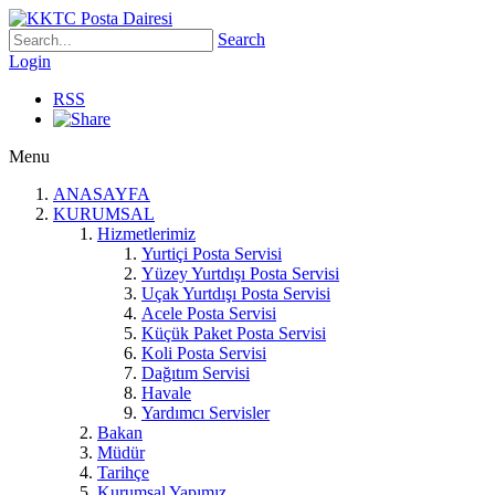
Search
Login
RSS
Menu
ANASAYFA
KURUMSAL
Hizmetlerimiz
Yurtiçi Posta Servisi
Yüzey Yurtdışı Posta Servisi
Uçak Yurtdışı Posta Servisi
Acele Posta Servisi
Küçük Paket Posta Servisi
Koli Posta Servisi
Dağıtım Servisi
Havale
Yardımcı Servisler
Bakan
Müdür
Tarihçe
Kurumsal Yapımız