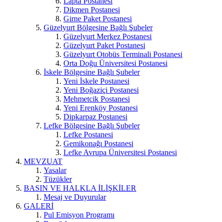
Lapta Postanesi
Dikmen Postanesi
Girne Paket Postanesi
Güzelyurt Bölgesine Bağlı Şubeler
Güzelyurt Merkez Postanesi
Güzelyurt Paket Postanesi
Güzelyurt Otobüs Terminali Postanesi
Orta Doğu Üniversitesi Postanesi
İskele Bölgesine Bağlı Şubeler
Yeni İskele Postanesi
Yeni Boğaziçi Postanesi
Mehmetcik Postanesi
Yeni Erenköy Postanesi
Dipkarpaz Postanesi
Lefke Bölgesine Bağlı Şubeler
Lefke Postanesi
Gemikonağı Postanesi
Lefke Avrupa Üniversitesi Postanesi
MEVZUAT
Yasalar
Tüzükler
BASIN VE HALKLA İLİŞKİLER
Mesaj ve Duyurular
GALERİ
Pul Emisyon Programı