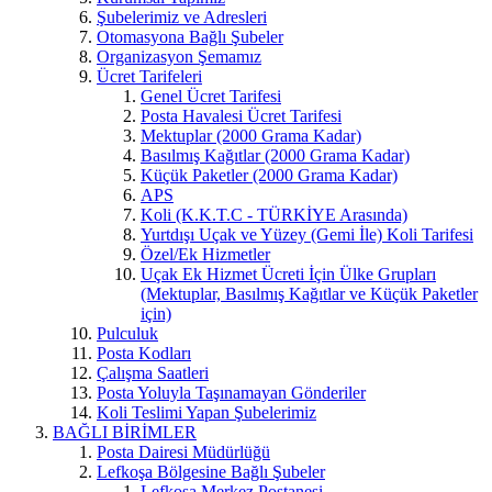
Şubelerimiz ve Adresleri
Otomasyona Bağlı Şubeler
Organizasyon Şemamız
Ücret Tarifeleri
Genel Ücret Tarifesi
Posta Havalesi Ücret Tarifesi
Mektuplar (2000 Grama Kadar)
Basılmış Kağıtlar (2000 Grama Kadar)
Küçük Paketler (2000 Grama Kadar)
APS
Koli (K.K.T.C - TÜRKİYE Arasında)
Yurtdışı Uçak ve Yüzey (Gemi İle) Koli Tarifesi
Özel/Ek Hizmetler
Uçak Ek Hizmet Ücreti İçin Ülke Grupları
(Mektuplar, Basılmış Kağıtlar ve Küçük Paketler
için)
Pulculuk
Posta Kodları
Çalışma Saatleri
Posta Yoluyla Taşınamayan Gönderiler
Koli Teslimi Yapan Şubelerimiz
BAĞLI BİRİMLER
Posta Dairesi Müdürlüğü
Lefkoşa Bölgesine Bağlı Şubeler
Lefkoşa Merkez Postanesi