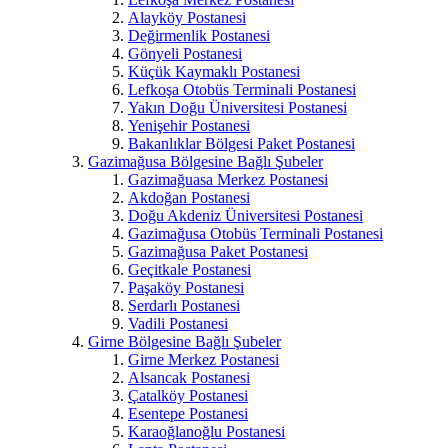
Alayköy Postanesi
Değirmenlik Postanesi
Gönyeli Postanesi
Küçük Kaymaklı Postanesi
Lefkoşa Otobüs Terminali Postanesi
Yakın Doğu Üniversitesi Postanesi
Yenişehir Postanesi
Bakanlıklar Bölgesi Paket Postanesi
Gazimağusa Bölgesine Bağlı Şubeler
Gazimağuasa Merkez Postanesi
Akdoğan Postanesi
Doğu Akdeniz Üniversitesi Postanesi
Gazimağusa Otobüs Terminali Postanesi
Gazimağusa Paket Postanesi
Geçitkale Postanesi
Paşaköy Postanesi
Serdarlı Postanesi
Vadili Postanesi
Girne Bölgesine Bağlı Şubeler
Girne Merkez Postanesi
Alsancak Postanesi
Çatalköy Postanesi
Esentepe Postanesi
Karaoğlanoğlu Postanesi