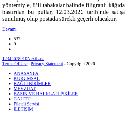
yöntemiyle, 8’li tabakalar halinde filigranlı kâğıda
bastırılan bu pullar, 12.03.2026 tarihinde satışa
sunulmuş olup postada sürekli geçerli olacaktır.
Devamı
537
0
1
2
3
4
5
6
7
8
9
10
Next
Last
Terms Of Use
|
Privacy Statement
-
Copyright 2026
ANASAYFA
KURUMSAL
BAĞLI BİRİMLER
MEVZUAT
BASIN VE HALKLA İLİŞKİLER
GALERİ
Filateli Servisi
İLETİŞİM