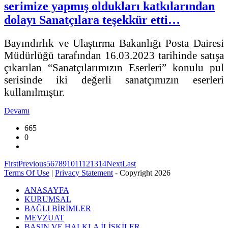
serimize yapmış oldukları katkılarından
dolayı Sanatçılara teşekkür etti…
Bayındırlık ve Ulaştırma Bakanlığı Posta Dairesi
Müdürlüğü tarafından 16.03.2023 tarihinde satışa
çıkarılan “Sanatçılarımızın Eserleri” konulu pul
serisinde iki değerli sanatçımızın eserleri
kullanılmıştır.
Devamı
665
0
First
Previous
5
6
7
8
9
10
11
12
13
14
Next
Last
Terms Of Use
|
Privacy Statement
-
Copyright 2026
ANASAYFA
KURUMSAL
BAĞLI BİRİMLER
MEVZUAT
BASIN VE HALKLA İLİŞKİLER