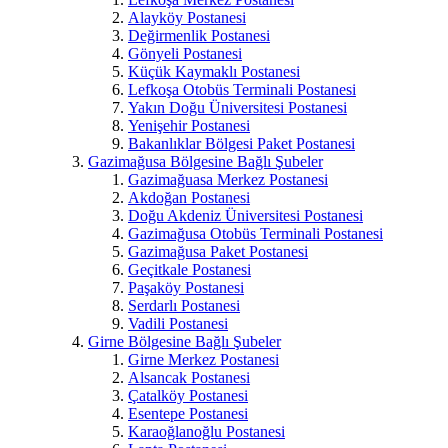
Alayköy Postanesi
Değirmenlik Postanesi
Gönyeli Postanesi
Küçük Kaymaklı Postanesi
Lefkoşa Otobüs Terminali Postanesi
Yakın Doğu Üniversitesi Postanesi
Yenişehir Postanesi
Bakanlıklar Bölgesi Paket Postanesi
Gazimağusa Bölgesine Bağlı Şubeler
Gazimağuasa Merkez Postanesi
Akdoğan Postanesi
Doğu Akdeniz Üniversitesi Postanesi
Gazimağusa Otobüs Terminali Postanesi
Gazimağusa Paket Postanesi
Geçitkale Postanesi
Paşaköy Postanesi
Serdarlı Postanesi
Vadili Postanesi
Girne Bölgesine Bağlı Şubeler
Girne Merkez Postanesi
Alsancak Postanesi
Çatalköy Postanesi
Esentepe Postanesi
Karaoğlanoğlu Postanesi