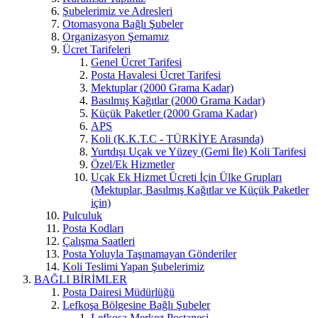
Şubelerimiz ve Adresleri
Otomasyona Bağlı Şubeler
Organizasyon Şemamız
Ücret Tarifeleri
Genel Ücret Tarifesi
Posta Havalesi Ücret Tarifesi
Mektuplar (2000 Grama Kadar)
Basılmış Kağıtlar (2000 Grama Kadar)
Küçük Paketler (2000 Grama Kadar)
APS
Koli (K.K.T.C - TÜRKİYE Arasında)
Yurtdışı Uçak ve Yüzey (Gemi İle) Koli Tarifesi
Özel/Ek Hizmetler
Uçak Ek Hizmet Ücreti İçin Ülke Grupları
(Mektuplar, Basılmış Kağıtlar ve Küçük Paketler
için)
Pulculuk
Posta Kodları
Çalışma Saatleri
Posta Yoluyla Taşınamayan Gönderiler
Koli Teslimi Yapan Şubelerimiz
BAĞLI BİRİMLER
Posta Dairesi Müdürlüğü
Lefkoşa Bölgesine Bağlı Şubeler
Lefkoşa Merkez Postanesi